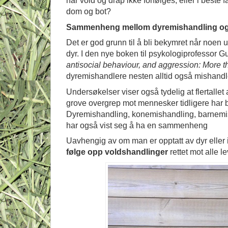
når vold og drap ikke forfølges, eller i beste f
dom og bot?
Sammenheng mellom dyremishandling og
Det er god grunn til å bli bekymret når noen
dyr. I den nye boken til psykologiprofessor G
antisocial behaviour, and aggression: More th
dyremishandlere nesten alltid også mishand
Undersøkelser viser også tydelig at flertalle
grove overgrep mot mennesker tidligere har 
Dyremishandling, konemishandling, barnemis
har også vist seg å ha en sammenheng
Uavhengig av om man er opptatt av dyr eller ik
følge opp voldshandlinger
rettet mot alle l