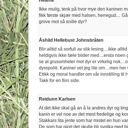
Helene
Ikke mulig, tenk på hvor mye den kaninen m
fikk første skjær med halsen, herregud… Gå
grove mot så snille dyr?
Åshild Hellebust Johnsbråten
Blir alltid så sorfull av slik lesing…ikke allt
heldigvis ikke fæle bilder med…enda noen ga
se at grusomheter mot dyr er virkelig nok…og
dyrepoliti. Kaniner vet jeg lite om…men her v
Etikk og moral handler om vår innstilling ti
Takk for en fiiin side.
Reidunn Karlsen
At det ikke skal gå an å la andres dyr og ting
kanin er vel noe av det mest fredelige og ko
Stakkars lita jente som har mistet en hun var 
De som har gjort det skulle bli svolka med bjø