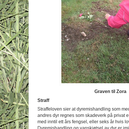
Graven til Zora
Straff
Straffeloven sier at dyremishandling som me
andres dyr regnes som skadeverk på privat e
med inntil ett års fengsel, eller seks år hvis l
Dyremishandling og vanskjøtsel av dyr er imidle