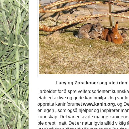
Lucy og Zora koser seg ute i den
I arbeidet for å spre velferdsorientert kunnska
etablert aktive og gode kaninmiljø. Jeg var f
opprette kaninforumet
www.kanin.org
, og D
en egen
,
som også hjelper og inspirerer ma
kunnskap. Det var en av de mange kaninen
ble drept i natt. Det er naturligvis alltid vikti