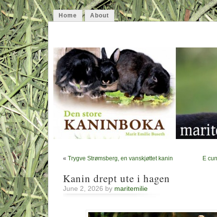
Home
About
maritemilie
rabbiting on
«
Trygve Strømsberg, en vanskjøttet kanin
E cun
Kanin drept ute i hagen
June 2, 2026 by
maritemilie