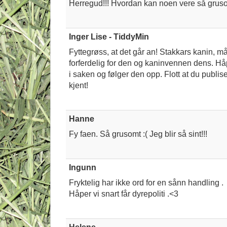
Herregud!!! Hvordan kan noen vere så gru
Inger Lise - TiddyMin
Fyttegrøss, at det går an! Stakkars kanin, må
forferdelig for den og kaninvennen dens. Håpe
i saken og følger den opp. Flott at du publis
kjent!
Hanne
Fy faen. Så grusomt
:(
Jeg blir så sint!!!
Ingunn
Fryktelig har ikke ord for en sånn handling .
Håper vi snart får dyrepoliti .<3