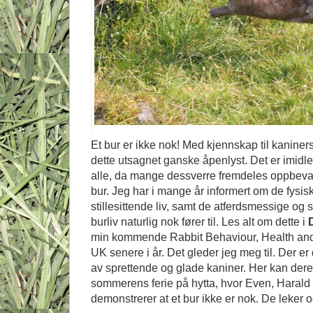
Et bur er ikke nok! Med kjennskap til kaniner
dette utsagnet ganske åpenlyst. Det er imidlert
alle, da mange dessverre fremdeles oppbevar
bur. Jeg har i mange år informert om de fysi
stillesittende liv, samt de atferdsmessige og
burliv naturlig nok fører til. Les alt om dette i
min kommende Rabbit Behaviour, Health and
UK senere i år. Det gleder jeg meg til. Der er 
av sprettende og glade kaniner. Her kan dere 
sommerens ferie på hytta, hvor Even, Harald 
demonstrerer at et bur ikke er nok. De leker o