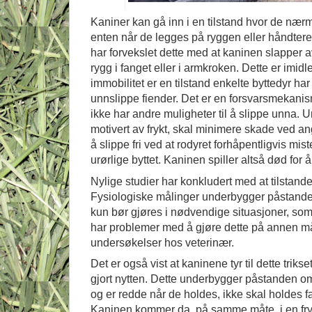
Kaniner kan gå inn i en tilstand hvor de nærm
enten når de legges på ryggen eller håndte
har forvekslet dette med at kaninen slapper a
rygg i fanget eller i armkroken. Dette er imidler
immobilitet er en tilstand enkelte byttedyr har 
unnslippe fiender. Det er en forsvarsmekanism
ikke har andre muligheter til å slippe unna. U
motivert av frykt, skal minimere skade ved an
å slippe fri ved at rodyret forhåpentligvis mist
urørlige byttet. Kaninen spiller altså død for å
Nylige studier har konkludert med at tilstanden
Fysiologiske målinger underbygger påstanden
kun bør gjøres i nødvendige situasjoner, so
har problemer med å gjøre dette på annen måt
undersøkelser hos veterinær.
Det er også vist at kaninene tyr til dette triks
gjort nytten. Dette underbygger påstanden o
og er redde når de holdes, ikke skal holdes fa
Kaninen kommer da, på samme måte, i en frykt