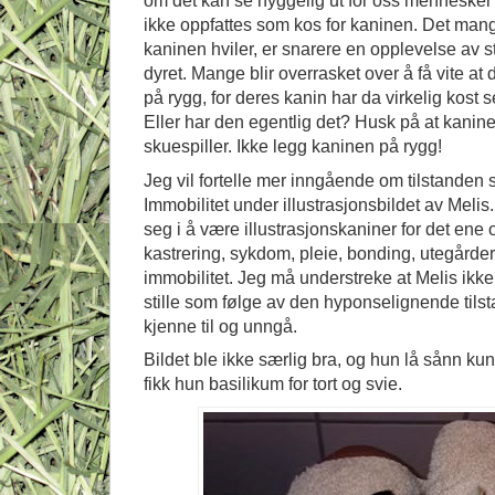
om det kan se hyggelig ut for oss mennesker er
ikke oppfattes som kos for kaninen. Det man
kaninen hviler, er snarere en opplevelse av st
dyret. Mange blir overrasket over å få vite at
på rygg, for deres kanin har da virkelig kos
Eller har den egentlig det? Husk på at kanine
skuespiller. Ikke legg kaninen på rygg!
Jeg vil fortelle mer inngående om tilstanden 
Immobilitet under illustrasjonsbildet av Meli
seg i å være illustrasjonskaniner for det ene
kastrering, sykdom, pleie, bonding, utegårder
immobilitet. Jeg må understreke at Melis ikke
stille som følge av den hyponselignende tilst
kjenne til og unngå.
Bildet ble ikke særlig bra, og hun lå sånn ku
fikk hun basilikum for tort og svie.