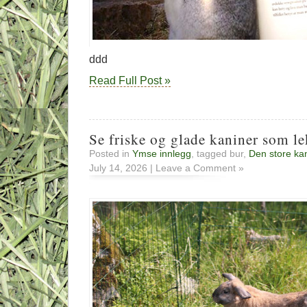
ddd
Read Full Post »
Se friske og glade kaniner som le
Posted in
Ymse innlegg
, tagged bur,
Den store ka
July 14, 2026 | Leave a Comment »