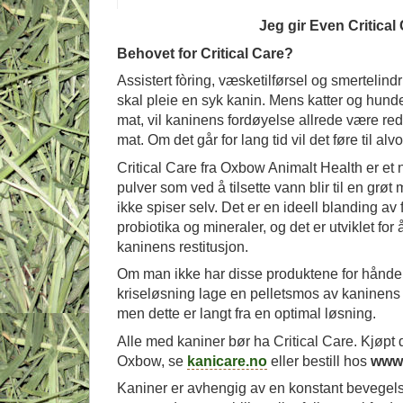
Jeg gir Even Critical
Behovet for Critical Care?
Assistert fòring, væsketilførsel og smertelindr
skal pleie en syk kanin. Mens katter og hund
mat, vil kaninens fordøyelse allrede være red
mat. Om det går for lang tid vil det føre til al
Critical Care fra Oxbow Animalt Health er et
pulver som ved å tilsette vann blir til en grø
ikke spiser selv. Det er en ideell blanding av f
probiotika og mineraler, og det er utviklet for
kaninens restitusjon.
Om man ikke har disse produktene for hånd
kriseløsning lage en pelletsmos av kaninens
men dette er langt fra en optimal løsning.
Alle med kaniner bør ha Critical Care. Kjøpt 
Oxbow, se
kanicare.no
eller bestill hos
www.
Kaniner er avhengig av en konstant bevegels