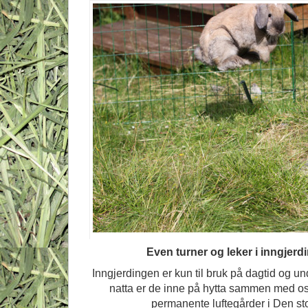
Even turner og leker i inngjerd
Inngjerdingen er kun til bruk på dagtid og 
natta er de inne på hytta sammen med os
permanente luftegårder i Den st