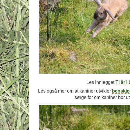
Les innlegget
Ti år i
Les også mer om at kaniner utvikler
benskjø
sørge for om kaniner bor ut