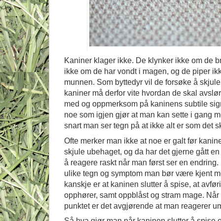
Kaniner klager ikke. De klynker ikke om de br
ikke om de har vondt i magen, og de piper ikk
munnen. Som byttedyr vil de forsøke å skjule
kaniner må derfor vite hvordan de skal avsl
med og oppmerksom på kaninens subtile sign
noe som igjen gjør at man kan sette i gang m
snart man ser tegn på at ikke alt er som det s
Ofte merker man ikke at noe er galt før kanine
skjule ubehaget, og da har det gjerne gått en 
å reagere raskt når man først ser en endring. 
ulike tegn og symptom man bør være kjent m
kanskje er at kaninen slutter å spise, at avfør
opphører, samt oppblåst og stram mage. Når 
punktet er det avgjørende at man reagerer um
Så hva gjør man når kaninen slutter å spise 