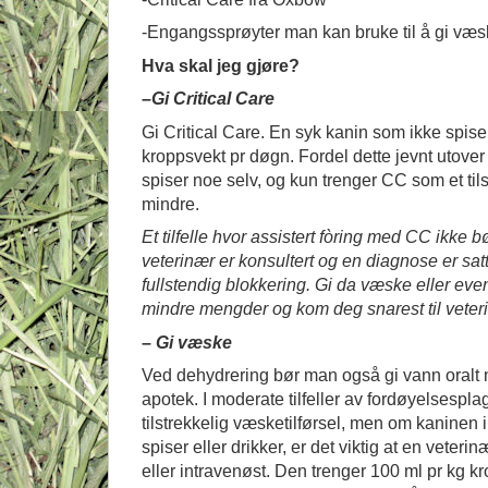
-Engangssprøyter man kan bruke til å gi væsk
Hva skal jeg gjøre?
–
Gi Critical Care
Gi Critical Care. En syk kanin som ikke spise
kroppsvekt pr døgn. Fordel dette jevnt utove
spiser noe selv, og kun trenger CC som et til
mindre.
Et tilfelle hvor assistert fòring med CC ikke 
veterinær er konsultert og en diagnose er sat
fullstendig blokkering. Gi da væske eller event
mindre mengder og kom deg snarest til veter
–
Gi væske
Ved dehydrering bør man også gi vann oralt m
apotek. I moderate tilfeller av fordøyelsespl
tilstrekkelig væsketilførsel, men om kaninen 
spiser eller drikker, er det viktig at en vete
eller intravenøst. Den trenger 100 ml pr kg k